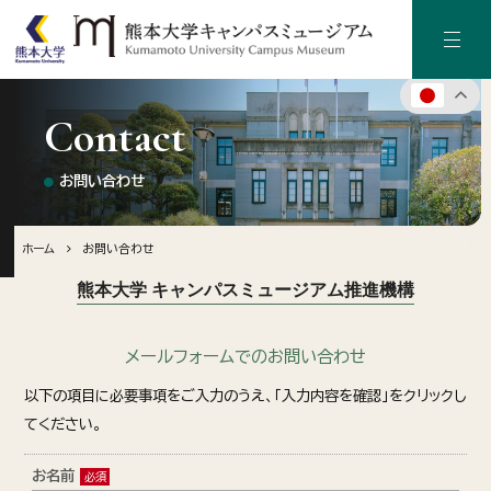
Contact
ホーム
お問い合わせ
キャンパスミュージアムについて
キャンパス（熊本大学）の歴史
ホーム
お問い合わせ
熊本大学 キャンパスミュージアム推進機構
施設のご案内
メールフォームでのお問い合わせ
デジタルアーカイブ
以下の項目に必要事項をご入力のうえ、「入力内容を確認」をクリックし
てください。
お知らせ・イベント情報
お名前
寄附のご案内