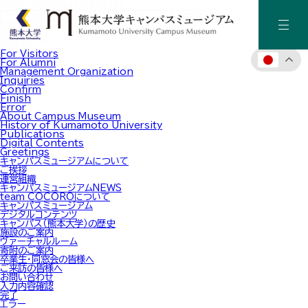
Sorry, nothing to display.
Search
固定ページ
サイトマップ
HOME
For Visitors
For Alumni
Management Organization
ホーム
Inquiries
Confirm
Finish
Error
About Campus Museum
キャンパスミュージアムについて
History of Kumamoto University
Publications
Digital Contents
Greetings
キャンパス（熊本大学）の歴史
キャンパスミュージアムについて
ご挨拶
運営組織
キャンパスミュージアムNEWS
施設のご案内
team COCOROについて
キャンパスミュージアム
デジタルコンテンツ
キャンパス（熊本大学）の歴史
デジタルアーカイブ
施設のご案内
ヴァーチャルルーム
寄附のご案内
卒業生・同窓会の皆様へ
お知らせ・イベント情報
ご来訪の皆様へ
お問い合わせ
入力内容確認
完了
エラー
寄附のご案内